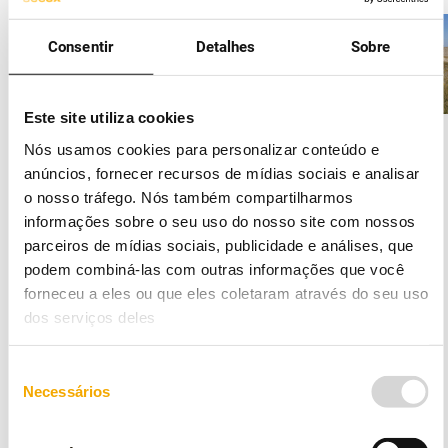
Consentir
Detalhes
Sobre
The
Audax
Simplified
supplies
Este site utiliza cookies
Energy
energy
Nós usamos cookies para personalizar conteúdo e
Transition:
to the
anúncios, fornecer recursos de mídias sociais e analisar
Secure
Municipality
o nosso tráfego. Nós também compartilharmos
Energy
of
informações sobre o seu uso do nosso site com nossos
for
Viseu,
parceiros de mídias sociais, publicidade e análises, que
Uncertain
in
podem combiná-las com outras informações que você
forneceu a eles ou que eles coletaram através do seu uso
Times
central
dos serviços deles
Portugal.
Read
more
Seleção
Read
more
Necessários
de
consentimento