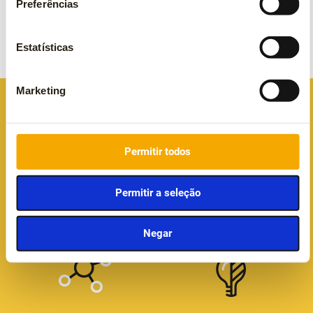
Preferências
Estatísticas
1
2
3
…
6
Next »
Marketing
Permitir todos
Permitir a seleção
Who we are
audax in the world
Negar