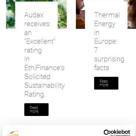
Audax
Thermal
receives
Energy
an
in
“Excellent”
Europe:
rating
7
in
surprising
EthiFinance's
facts
Solicited
Read
Sustainability
more
Rating.
Read
more